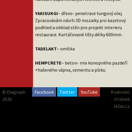
YAKISUKGI
– dřevo- penetrace tungový olej.
Zpracovávám návrh 3D mozaiky pro kazetový
podhled a obklad stěn pro projekt interieru
restaurace. Kartáčované lišty délky 600mm .
TADELAKT
– omítka
HEMPCRETE
– beton- mix konopného pazdeří
+hašeného vápna, cementu a písku.
© Diagraph
Facebook
Twitter
YouTube
Kodování
2026
stránek
Ječas.cz