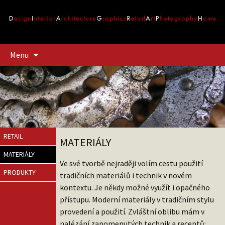
Přejít
Menu
k
obsahu
webu
RETAIL
MATERIÁLY
MATERIÁLY
Ve své tvorbě nejraději volím cestu použití
PRODUKTY
tradičních materiálů i technik v novém
kontextu. Je někdy možné využít i opačného
přístupu. Moderní materiály v tradičním stylu
provedení a použití. Zvláštní oblibu mám v
nalézání zapomenutých technik a receptů: