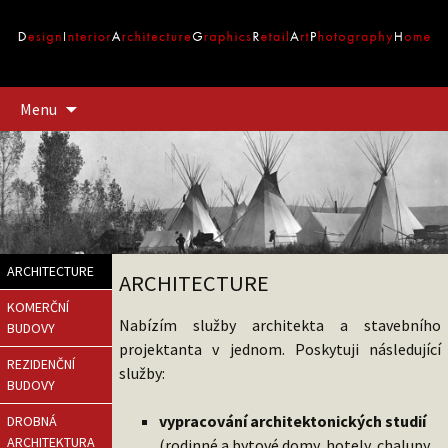
Přejít
Menu
k
obsahu
webu
ARCHITECTURE
ARCHITECTURE
KOMERČNÍ
Nabízím služby architekta a stavebního
BUDOVY
projektanta v jednom. Poskytuji následující
REZIDENČNÍ
služby:
BUDOVY
vypracování architektonických studií
DROBNÁ
ARCHITEKTURA
(rodinné a bytové domy, hotely, chalupy,