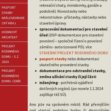
rekreační chaty, minidomky, garáže a
PASPORT
podobně). Novostavby nebo
STAVBY
rekonstrukce- přístavby, nástavby nebo
KRÁLOVEHRADE
stavební úpravy.
CKÝ KRAJ
zpracování dokumentací pro stavební
HODINOVÝ
úřad
(DSP-dokumentace pro stavební
ARCHITEKT
povolení – společné řízení o povolení
PROJEKT
záměru- autorizované PD). více
RODINNÉHO
STAVEBNÍ PROJEKT RODINNÉHO DOMU
DOMU – S.Z.
pasport stavby
nebo dokumentaci
2024
skutečného provedení stavby.
dokumentace pro odstranění stavby,
PROJEKT
RODINNÉHO
změna užívání stavby či její části
DOMU- CENÍK
inženýring
– potřebná vyjádření
dotčených orgánů (po novele 1.1.2024
zajišťuje též SÚ).
Ano jste na správném místě. Rád přemýšlím
nad vlastní podobou budov či dispozičním