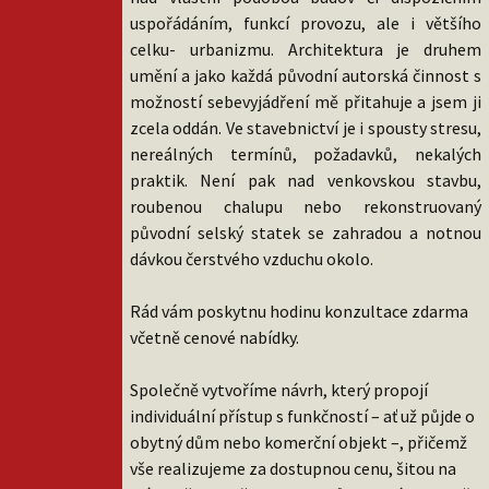
uspořádáním, funkcí provozu, ale i většího
celku- urbanizmu. Architektura je druhem
umění a jako každá původní autorská činnost s
možností sebevyjádření mě přitahuje a jsem ji
zcela oddán. Ve stavebnictví je i spousty stresu,
nereálných termínů, požadavků, nekalých
praktik. Není pak nad venkovskou stavbu,
roubenou chalupu nebo rekonstruovaný
původní selský statek se zahradou a notnou
dávkou čerstvého vzduchu okolo.
R
á
d
vá
m
posk
y
t
nu hodinu konzultace zdarma
včetně cenové nabídky.
Společně vytvoříme návrh, který propojí
individuální přístup s funkčností – ať už půjde o
obytný dům nebo komerční objekt –, přičemž
vše realizujeme za dostupnou cenu, šitou na