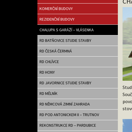
CH
KOMERČNÍ BUDOVY
REZIDENČNÍ BUDOVY
CHALUPA S GARÁŽÍ – VLÁSENKA
RD BATŇOVICE STUDIE STAVBY
RD ČESKÁ ČERMNÁ
RD CHLÍVCE
RD HONY
RD JAVORNICE STUDIE STAVBY
Stud
RD MĚLNÍK
Souč
povo
RD NĚMCOVÁ ZIMNÍ ZAHRADA
stov
RD POD ANTONICKEM II – TRUTNOV
REKONSTRUKCE RD – PARDUBICE