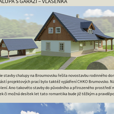
ALUPA S GARÁŽÍ – VLÁSENKA
ie stavby chalupy na Broumovsku řešila novostavbu rodinného dom
ástí projektových prací bylo taktéž vyjádření CHKO Brumovsko. 
lení. Ano takovéto stavby do původního a přirozeného prostředí mi
ek či možná desítek let tato romantika bude již těžkým a pravd