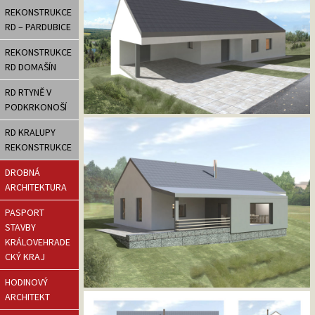
REKONSTRUKCE
RD – PARDUBICE
REKONSTRUKCE
RD DOMAŠÍN
RD RTYNĚ V
PODKRKONOŠÍ
RD KRALUPY
REKONSTRUKCE
DROBNÁ
ARCHITEKTURA
PASPORT
STAVBY
KRÁLOVEHRADE
CKÝ KRAJ
HODINOVÝ
ARCHITEKT