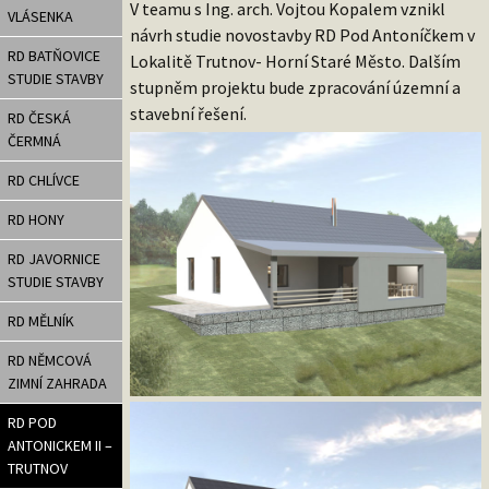
V teamu s Ing. arch. Vojtou Kopalem vznikl
VLÁSENKA
návrh studie novostavby RD Pod Antoníčkem v
RD BATŇOVICE
Lokalitě Trutnov- Horní Staré Město. Dalším
STUDIE STAVBY
stupněm projektu bude zpracování územní a
stavební řešení.
RD ČESKÁ
ČERMNÁ
RD CHLÍVCE
RD HONY
RD JAVORNICE
STUDIE STAVBY
RD MĚLNÍK
RD NĚMCOVÁ
ZIMNÍ ZAHRADA
RD POD
ANTONICKEM II –
TRUTNOV