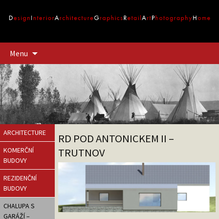
Přejít
Menu
k
obsahu
webu
ARCHITECTURE
RD POD ANTONICKEM II –
TRUTNOV
KOMERČNÍ
BUDOVY
REZIDENČNÍ
BUDOVY
CHALUPA S
GARÁŽÍ –