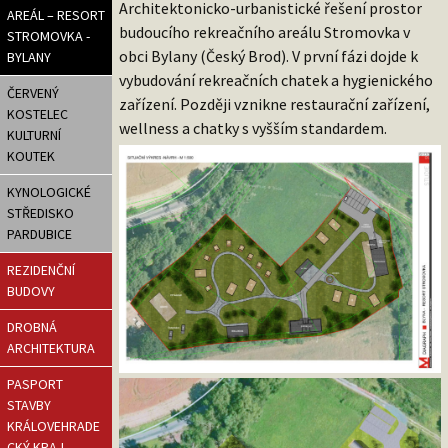
Architektonicko-urbanistické řešení prostor
AREÁL – RESORT
budoucího rekreačního areálu Stromovka v
STROMOVKA -
obci Bylany (Český Brod). V první fázi dojde k
BYLANY
vybudování rekreačních chatek a hygienického
ČERVENÝ
zařízení. Později vznikne restaurační zařízení,
KOSTELEC
wellness a chatky s vyšším standardem.
KULTURNÍ
KOUTEK
KYNOLOGICKÉ
STŘEDISKO
PARDUBICE
REZIDENČNÍ
BUDOVY
DROBNÁ
ARCHITEKTURA
PASPORT
STAVBY
KRÁLOVEHRADE
CKÝ KRAJ