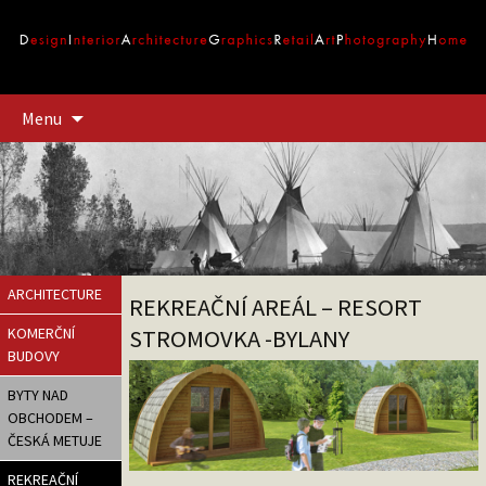
Přejít
Menu
k
obsahu
webu
ARCHITECTURE
REKREAČNÍ AREÁL – RESORT
STROMOVKA -BYLANY
KOMERČNÍ
BUDOVY
BYTY NAD
OBCHODEM –
ČESKÁ METUJE
REKREAČNÍ