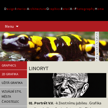
Přejít
Menu
k
obsahu
webu
GRAPHICS
LINORYT
2D GRAFIKA
UŽITÁ GRAFIKA
VIZUÁLNÍ STYL
MĚSTA
Č.KOSTELEC
01. Portrét V.V.
-k životnímu jubileu . Grafika