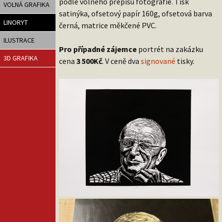
podle volného přepisu fotografie. Tisk
VOLNÁ GRAFIKA
satinýka, ofsetový papír 160g, ofsetová barva
LINORYT
černá, matrice měkčené PVC.
ILUSTRACE
Pro případné zájemce
portrét na zakázku
3D GRAFIKA
cena
3 500Kč
. V ceně dva
signované
tisky.