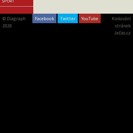
SPORT
© Diagraph
Facebook
Twitter
YouTube
Kodování
2026
stránek
Ječas.cz