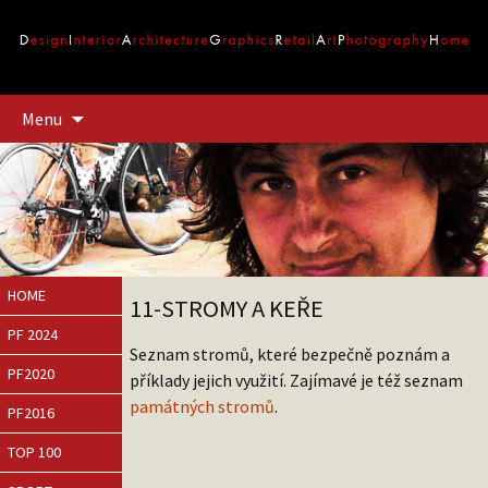
Přejít
Menu
k
obsahu
webu
HOME
11-STROMY A KEŘE
PF 2024
Seznam stromů, které bezpečně poznám a
PF2020
příklady jejich využití. Zajímavé je též seznam
památných stromů
.
PF2016
TOP 100