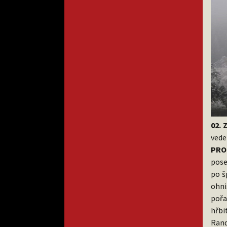
02. 
vede
PRO
pose
po š
ohni
pořa
hřbi
Rand