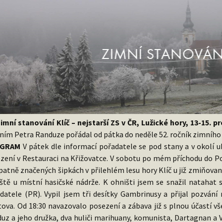
Zimní stanování Klíč – nejstarší ZS v ČR, Lužické hory, 13-15. p
ním Petra Randuze pořádal od pátka do neděle 52. ročník zimního 
GRAM
V pátek dle informací pořadatele se pod stany a v okolí u
zení v Restauraci na Křižovatce. V sobotu po mém příchodu do P
patně značených šipkách v přilehlém lesu hory Klíč u již zmiňovan
ště u místní hasičské nádrže. K ohništi jsem se snažil natahat 
datele (PR). Vypil jsem tři desítky Gambrinusy a přijal pozvání
tova. Od 18:30 navazovalo posezení a zábava již s plnou účastí vše
uz a jeho družka, dva huliči marihuany, komunista, Dartagnan a Ve