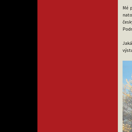
Mé p
nato
česk
Podr
Jaká
výst