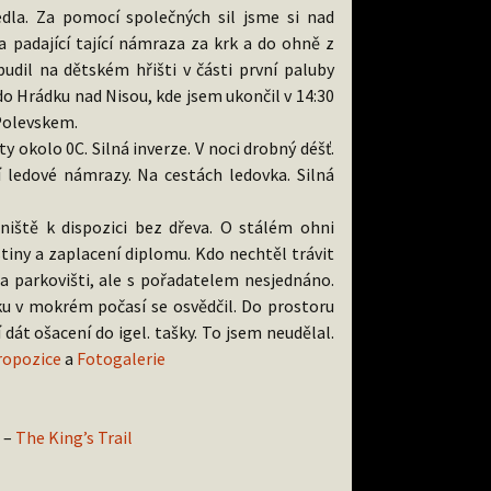
edla. Za pomocí společných sil jsme si nad
padající tající námraza za krk a do ohně z
udil na dětském hřišti v části první paluby
do Hrádku nad Nisou, kde jsem ukončil v 14:30
Polevskem.
 okolo 0C. Silná inverze. V noci drobný déšť.
 ledové námrazy. Na cestách ledovka. Silná
iště k dispozici bez dřeva. O stálém ohni
stiny a zaplacení diplomu. Kdo nechtěl trávit
na parkovišti, ale s pořadatelem nesjednáno.
áku v mokrém počasí se osvědčil. Do prostoru
 dát ošacení do igel. tašky. To jsem neudělal.
ropozice
a
Fotogalerie
n –
The King’s Trail