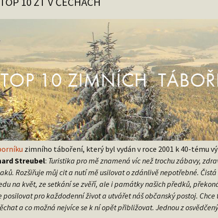
 TOP 10 ZT V ČECHÁCH
borníku
zimního táboření, který byl vydán v roce 2001 k 40-tému v
ard Streubel
:
Turistika pro mě znamená víc než trochu zábavy, zdr
aků. Rozšiřuje můj cit a nutí mě usilovat o zdánlivě nepotřebné. Čistá
edu na květ, ze setkání se zvěří, ale i památky našich předků, překoná
 posilovat pro každodenní život a utvářet náš občanský postoj. Chce t
ěchat a co možná nejvíce se k ní opět přibližovat. Jednou z osvědčený