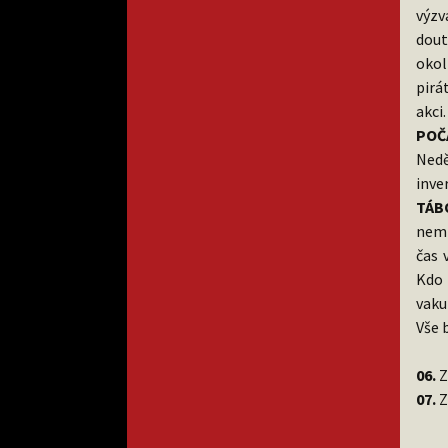
výzv
dout
okol
pirá
akci
POČ
Nedě
inve
TÁB
neml
čas 
Kdo 
vaku
Vše 
06.
Z
07.
Z