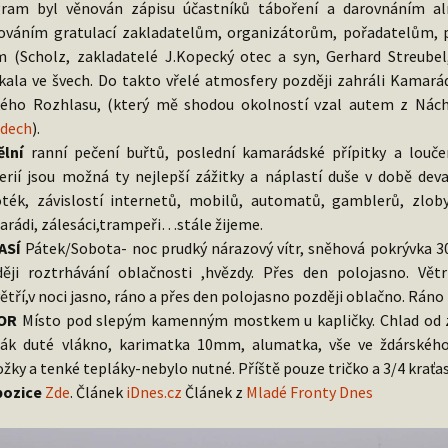
ram byl věnován zápisu účastníků táboření a darovnáním al
ováním gratulací zakladatelům, organizátorům, pořadatelům
m (Scholz, zakladatelé J.Kopecký otec a syn, Gerhard Streubel,
kala ve švech. Do takto vřelé atmosfery později zahráli Kamará
ého Rozhlasu, (který mě shodou okolností vzal autem z Nách
odech
).
lní
ranní pečení buřtů, poslední kamarádské přípitky a louče
erií jsou možná ty nejlepší zážitky a náplastí duše v době deva
ték, závislostí internetů, mobilů, automatů, gamblerů, zloby
rádi, zálesáci,trampeři…stále žijeme.
ASÍ
Pátek/Sobota- noc prudký nárazový vítr, sněhová pokrývka 30
ěji roztrhávání oblačnosti ,hvězdy. Přes den polojasno. Vět
ětří,v noci jasno, ráno a přes den polojasno později oblačno. Ráno 
OR
Místo pod slepým kamenným mostkem u kapličky. Chlad od z
ák duté vlákno, karimatka 10mm, alumatka, vše ve ždárského p
žky a tenké tepláky-nebylo nutné. Příště pouze tričko a 3/4 kraťas
pozice
Zde
. Článek
iDnes.cz
Článek z
Mladé Fronty Dnes