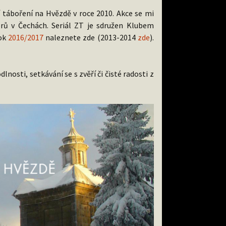
í táboření na Hvězdě v roce 2010. Akce se mi
orů v Čechách. Seriál ZT je sdružen Klubem
rok
2016/2017
naleznete zde (2013-2014
zde
).
sti, setkávání se s zvěří či čisté radosti z