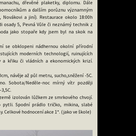
manachu, dřevěné plaketky, diplomu. Dále
, pomocníkům a dalším porůznu významným
 Novákovi a jiní). Restaurace okolo 18:00h
di osady 5, Pevná Vůle či neznámý technik z
oda jako stopaře kdy jsem byl na skok na
ní se obklopeni nádhernou okolní přírodní
stujících moderních technologií, ruinujících
 a křiku či vládních a ekonomických krizí.
cm, návěje až půl metru, sucho,sněžení -5C.
rno. Sobota/Neděle-noc mírný vítr později
-3,5C.
emě izolován lůžkem ze smrkového chvojí.
ytli. Spodní prádlo tričko, mikina, slabé
y. Celkové hodnocení akce 1*. (jako ve škole)