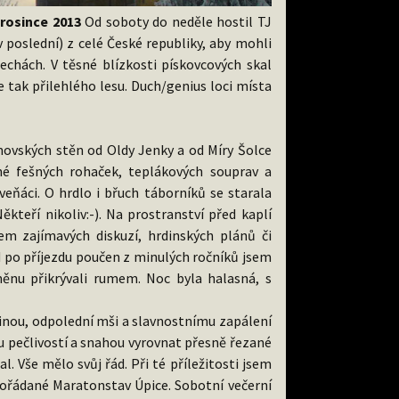
prosince 2013
Od soboty do neděle hostil TJ
v poslední) z celé České republiky, aby mohli
echách. V těsné blízkosti pískovcových skal
e tak přilehlého lesu. Duch/genius loci místa
vských stěn od Oldy Jenky a od Míry Šolce
é fešných rohaček, teplákových souprav a
eňáci. O hrdlo i břuch táborníků se starala
ěkteří nikoliv:-). Na prostranství před kaplí
m zajímavých diskuzí, hrdinských plánů či
d po příjezdu poučen z minulých ročníků jsem
měnu přikrývali rumem. Noc byla halasná, s
jinou, odpolední mši a slavnostnímu zapálení
u pečlivostí a snahou vyrovnat přesně řezané
 Vše mělo svůj řád. Při té příležitosti jsem
ořádané Maratonstav Úpice. Sobotní večerní