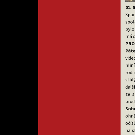
01. 
Spar
spol
bylo
má o
PRO
Páte
vide
hlin
rodi
stál
dalš
ze s
prud
Sob
ohně
očís
na s