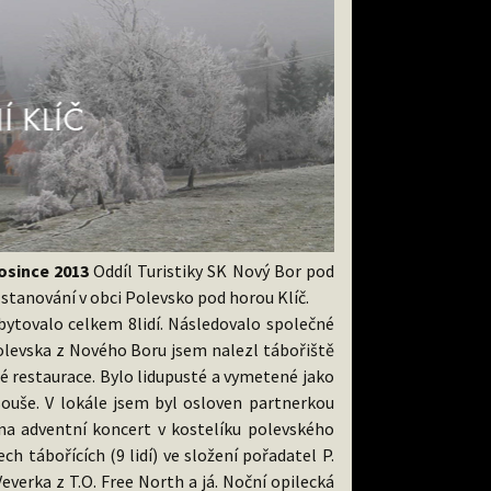
rosince 2013
Oddíl Turistiky SK Nový Bor pod
stanování v obci Polevsko pod horou Klíč.
bytovalo celkem 8lidí. Následovalo společné
olevska z Nového Boru jsem nalezl tábořiště
é restaurace. Bylo lidupusté a vymetené jako
souše. V lokále jsem byl osloven partnerkou
 na adventní koncert v kostelíku polevského
ch tábořících (9 lidí) ve složení pořadatel P.
verka z T.O. Free North a já. Noční opilecká