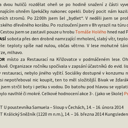
a dvou huličů rozdělat oheň se po hodině snažení z části vyv
najícím ohněm špekáčky nakonec opekli. Dobrý pocit nám kazila 
ních stromů. Po 22:00h jsem šel „bydlet“. V neděli jsem se prob
tského dřevěného korábu. Po rozloučení jsem v 8h vyrazil na túru 
. Cestou jsem se zastavil pouze u hrobu
Tomáše Holého
hned nad 
ASÍ
sobota přes den drobně namrzající mrholení, slabý vítr, teploty
le: teploty spíše nad nulou, občas větrno. V lese mohutné tání
rze, mlhavo.
OR
místo za Restaurací na Křižovatce v podmáčeném lese. Ohn
uvě. Organizace ročníku spočívala v zapsání účastníků do evid. li
v restauraci, nebylo jiného vyžití. Sociálky dostupné v konzumu 
si nepotřeboval nic koupit, ten to měl složitější. Bivak ve žďar
 jsem strčil boty i petku s vodou. Do batohu pod hlavou se vyplatí
bylo navlhlé či mokré. Celkové hodnocení akce 3-. (jako ve škole)
P
T U poustevníka Samuela – Sloup v Čechách, 14. – 16. února 2014
T Králický Sněžník (1220 m n.m.), 14. – 16. března 2014 Kungslede