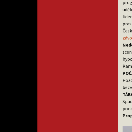
prog
uděl
lide
pras
Česk
záv
Nedě
scen
hypo
Kama
POČ
Pozd
bezv
TÁB
Spac
pono
Pro