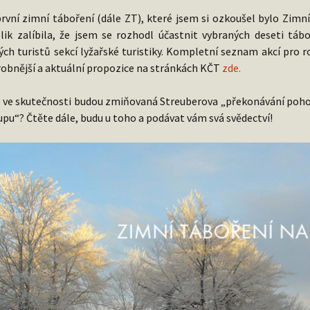
rvní zimní táboření (dále ZT), které jsem si ozkoušel bylo Zimn
lik zalíbila, že jsem se rozhodl účastnit vybraných deseti táb
ých turistů sekcí lyžařské turistiky. Kompletní seznam akcí pro 
obnější a aktuální propozice na stránkách KČT
zde.
 ve skutečnosti budou zmiňovaná Streuberova „překonávání pohodlno
upu“? Čtěte dále, budu u toho a podávat vám svá svědectví!