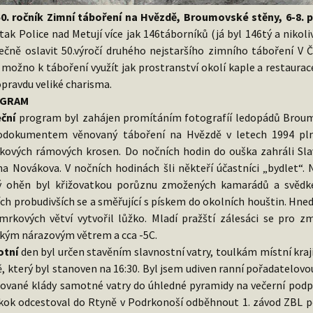
50. ročník Zimní táboření na Hvězdě, Broumovské stěny, 6-8. 
tak Police nad Metují více jak 146táborníků (já byl 146tý a nikoli
ečně oslavit 50.výročí druhého nejstaršího zimního táboření V Č
 možno k táboření využít jak prostranství okolí kaple a restaurac
pravdu veliké charisma.
GRAM
ční
program byl zahájen promítáním fotografíí ledopádů Broumo
odokumentem věnovaný táboření na Hvězdě v letech 1994 pln
íkových rámových krosen. Do nočních hodin do ouška zahráli Slav
na Novákova. V nočních hodinách šli někteří účastníci „bydlet“. N
ý ohěn byl křižovatkou porůznu zmožených kamarádů a svědke
ích probudivších se a směřující s pískem do okolních houštin. Hne
mrkových větví vytvořil lůžko. Mladí pražští zálesáci se pro z
kým nárazovým větrem a cca -5C.
otní
den byl určen stavěním slavnostní vatry, toulkám místní kra
, který byl stanoven na 16:30. Byl jsem udiven ranní pořadatelovo
lované klády samotné vatry do úhledné pyramidy na večerní podpal.
kok odcestoval do Rtyně v Podrkonoší odběhnout 1. závod ZBL p