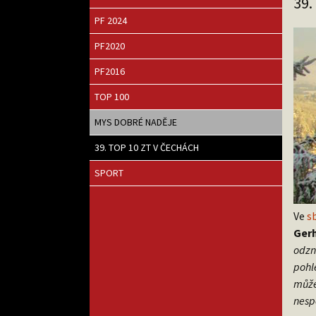
39.
PF 2024
PF2020
PF2016
TOP 100
MYS DOBRÉ NADĚJE
39. TOP 10 ZT V ČECHÁCH
SPORT
Ve
s
Gerh
odzn
pohl
může
nesp