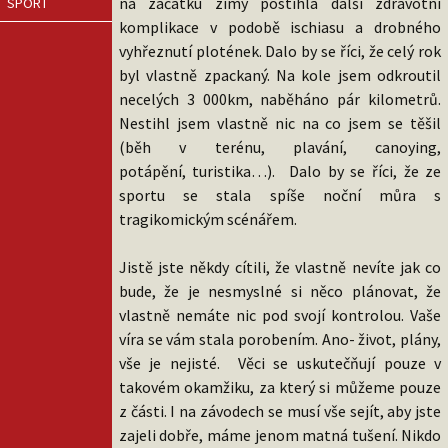
na začátku zimy postihla další zdravotní
SPORT
komplikace v podobě ischiasu a drobného
vyhřeznutí plotének. Dalo by se říci, že celý rok
byl vlastně zpackaný. Na kole jsem odkroutil
necelých 3 000km, naběháno pár kilometrů.
Nestihl jsem vlastně nic na co jsem se těšil
(běh v terénu, plavání, canoying,
potápění, turistika…). Dalo by se říci, že ze
sportu se stala spíše noční můra s
tragikomickým scénářem.
Jistě jste někdy cítili, že vlastně nevíte jak co
bude, že je nesmyslné si něco plánovat, že
vlastně nemáte nic pod svojí kontrolou. Vaše
víra se vám stala porobením. Ano- život, plány,
vše je nejisté. Věci se uskutečňují pouze v
takovém okamžiku, za který si můžeme pouze
z části. I na závodech se musí vše sejít, aby jste
zajeli dobře, máme jenom matná tušení. Nikdo