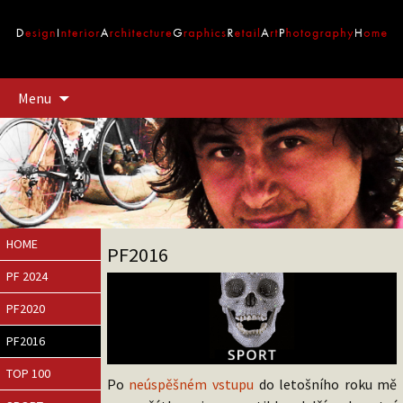
Přejít
Menu
k
obsahu
webu
HOME
PF2016
PF 2024
PF2020
PF2016
TOP 100
Po
neúspěšném vstupu
do letošního roku mě