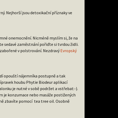
ý. Nejhorší jsou detoxikační příznaky ve
říjemné onemocnění. Nicméně myslím si, že na
e sedavé zaměstnání pořiďte si tvrdou židli.
o zabořené v polstrování. Nezdravý
Evropský
ledí opouští nájemníka postupně a tak
řípravek houbu Phytie Biodeur aplikací
lonku je nutné v sobě podržet a vstřebat:-).
em je konzumace nebo masáže postižených
ě zbavíte pomocí tea tree oil. Osobně