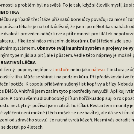
rnosti a problém byl na světě. To je tak, když si člověk myslí, že 
IBIOTIKA
 léčbu v případě třetí fáze příznaků boreliózy považuji za ničení z
o práva u lékaře je na tolik úděsné, že jsem po několika snahách o
e dvakrát proveden odběr krve a přítomnost protilátek nepotvrz
akteru…říkejte si něco místním doktorům). Další řešení zde jsou- 
nitním systémem
. Obnovte svůj imunitní systém a projevy se vy
ným typem jídla a pití, ale i půstem. Vedle této nápravy je možné
ERNATIVNÍ LÉČBA
l černý- pupeny nejlépe v
tinktuře
nebo jako
nálevu
. Tinktura je ú
ouští v lihu. Může se sbírat i na podzim kůra. Při předávkování ve
deční potíže. K topolu přidávám sušený list kopřivy a břízy. Nebudu 
 s DMSO. Vnitřně jsem zatím tyto prostředky nevyužil. Aplikuji vtí
lace. K tomu všemu dlouhodobý přísun hořčíku.(dopisuji o rok pozděj
osto nezbytný- požíval jsem citrát hořčíku). Restartem imunity j
é vyléčení není možné (těch mršek se nezbavíte), ale dá se s tím
ení od zdravého stavu). Je nutná tvrdá kázeň. Nesmí vás odradit 
 se dostal po 4letech.