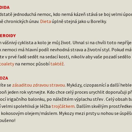
DIDA
dstatě jednoduchá nemoc, kdo nemá kázeň stává se boj velmi úporn
ě chronických únav.
Dieta
úplně stejná jako u Borelky.
EROIDY
 vášnivý cyklista a kolo je můj život. Uhnal si na chvíli toto nep
k nemoci má hlavní podíl nevhodná strava a životní styl. Pokud mát
te v prvé řadě sedět na sedací kosti, nikoliv aby vaše pozadí seděl
 toalety
na nemoc působí
taktéž
.
OZA
íte se
zásaditou zdravou stravou
. Mykózy, cizopasnící a další heb
poň jeden rok vytrvejte. Kdo chce celý proces urychlit doporučuji p
cí irigačního balonku, po náležitém výplachu střev . Celý obsah ba
í velmi spolehlivá je léčba
trojčátkem
. Dalším skvělým prostředk
 kokosovým olejem/máslem. Mykozy mezi prsty u nohou se úspěšn
oušeno!