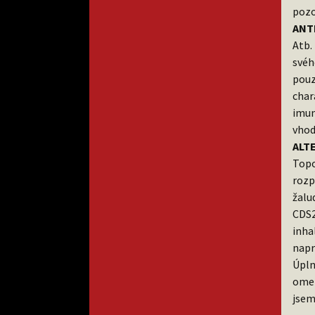
pozo
ANT
Atb.
svéh
pouz
char
imu
vhod
ALT
Topo
rozp
žalu
CDS2
inha
napr
Úpln
omez
jsem