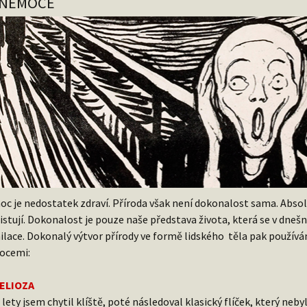
-NEMOCE
c je nedostatek zdraví. Příroda však není dokonalost sama. Absolu
istují. Dokonalost je pouze naše představa života, která se v dneš
ilace. Dokonalý výtvor přírody ve formě lidského těla pak používá
ocemi:
ELIOZA
 lety jsem chytil klíště, poté následoval klasický flíček, který neb