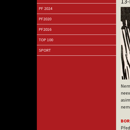
13
PF 2024
PF2020
PF2016
TOP 100
SPORT
Nemo
neex
asim
nem
BOR
Před