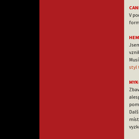
CAN
V po
form
HEM
Jsem
vzni
Musí
styl
MYK
Zbav
ales
pomo
Dalš
míst
vyzk