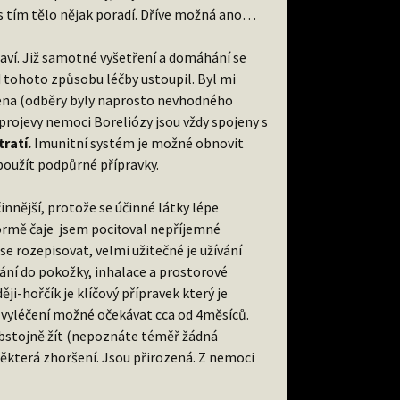
si s tím tělo nějak poradí. Dříve možná ano…
draví. Již samotné vyšetření a domáhání se
d tohoto způsobu léčby ustoupil. Byl mi
ena (odběry byly naprosto nevhodného
projevy nemoci Boreliózy jsou vždy spojeny s
tratí.
Imunitní systém je možné obnovit
 použít podpůrné přípravky.
činnější, protože se účinné látky lépe
 formě čaje jsem pociťoval nepříjemné
se rozepisovat, velmi užitečné je užívání
rání do pokožky, inhalace a prostorové
i-hořčík je klíčový přípravek který je
e vyléčení možné očekávat cca od 4měsíců.
 obstojně žít (nepoznáte téměř žádná
některá zhoršení. Jsou přirozená. Z nemoci