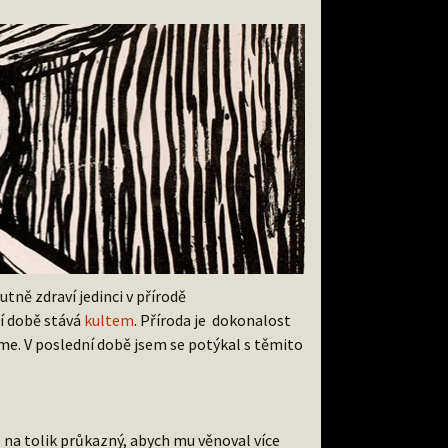
tně zdraví jedinci v přírodě
ní době stává
kultem
. Příroda je dokonalost
me. V poslední době jsem se potýkal s těmito
yl na tolik průkazný, abych mu věnoval více