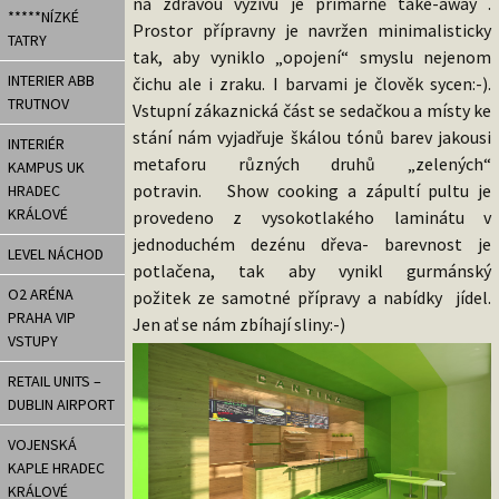
na zdravou výživu je primárně take-away .
*****NÍZKÉ
Prostor přípravny je navržen minimalisticky
TATRY
tak, aby vyniklo „opojení“ smyslu nejenom
INTERIER ABB
čichu ale i zraku. I barvami je člověk sycen:-).
TRUTNOV
Vstupní zákaznická část se sedačkou a místy ke
stání nám vyjadřuje škálou tónů barev jakousi
INTERIÉR
metaforu různých druhů „zelených“
KAMPUS UK
potravin. Show cooking a zápultí pultu je
HRADEC
KRÁLOVÉ
provedeno z vysokotlakého laminátu v
jednoduchém dezénu dřeva- barevnost je
LEVEL NÁCHOD
potlačena, tak aby vynikl gurmánský
O2 ARÉNA
požitek ze samotné přípravy a nabídky jídel.
PRAHA VIP
Jen ať se nám zbíhají sliny:-)
VSTUPY
RETAIL UNITS –
DUBLIN AIRPORT
VOJENSKÁ
KAPLE HRADEC
KRÁLOVÉ