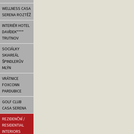
WELLNESS CASA
SERENA ROZTĚŽ
INTERIÉR HOTEL
DAVÍDEK****
TRUTNOV
SOCIÁLKY
SKIAREÁL
ŠPINDLERŮV
MLÝN
VRÁTNICE
FOXCONN
PARDUBICE
GOLF CLUB
CASA SERENA
REZIDENČNÍ /
RESIDENTIAL
INTERIORS