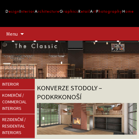
Přejít
Menu
k
obsahu
webu
INTERIOR
KONVERZE STODOLY –
PODKRKONOŠÍ
KOMERČNÍ /
COMMERCIAL
INTERIORS
REZIDENČNÍ /
RESIDENTIAL
INTERIORS