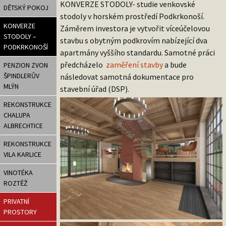
KONVERZE STODOLY- studie venkovské
DĚTSKÝ POKOJ
stodoly v horském prostředí Podkrkonoší.
KONVERZE
Záměrem investora je vytvořit víceúčelovou
STODOLY –
stavbu s obytným podkrovím nabízející dva
PODKRKONOŠÍ
apartmány vyššího standardu. Samotné práci
předcházelo
zaměření stavby
a bude
PENZION ZVON
ŠPINDLERŮV
následovat samotná dokumentace pro
MLÝN
stavební úřad (DSP).
REKONSTRUKCE
CHALUPA
ALBRECHTICE
REKONSTRUKCE
VILA KARLICE
VINOTÉKA
ROZTĚŽ
PRIVATNÍ
PROSTORY