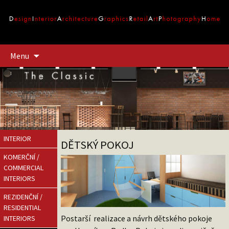
Přejít
Menu
k
obsahu
webu
INTERIOR
DĚTSKÝ POKOJ
KOMERČNÍ /
COMMERCIAL
INTERIORS
REZIDENČNÍ /
RESIDENTIAL
Postarší realizace a návrh dětského pokoje
INTERIORS