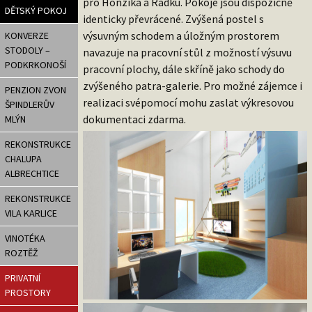
pro Honzíka a Radku. Pokoje jsou dispozičně
DĚTSKÝ POKOJ
identicky převrácené. Zvýšená postel s
výsuvným schodem a úložným prostorem
KONVERZE
STODOLY –
navazuje na pracovní stůl z možností výsuvu
PODKRKONOŠÍ
pracovní plochy, dále skříně jako schody do
zvýšeného patra-galerie. Pro možné zájemce i
PENZION ZVON
realizaci svépomocí mohu zaslat výkresovou
ŠPINDLERŮV
dokumentaci zdarma.
MLÝN
REKONSTRUKCE
CHALUPA
ALBRECHTICE
REKONSTRUKCE
VILA KARLICE
VINOTÉKA
ROZTĚŽ
PRIVATNÍ
PROSTORY