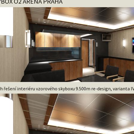
YBOX O2 ARÉNA PRAHA
h řešení interiéru vzorového skyboxu 9.500m re-design, varianta I