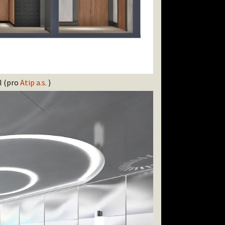
I (pro
Atip a.s.
)