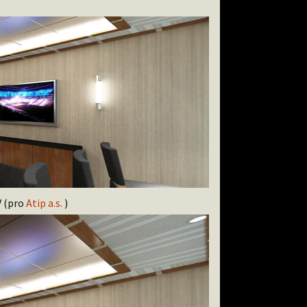
V (pro
Atip a.s.
)