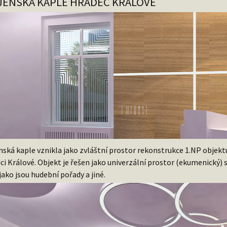
JENSKÁ KAPLE HRADEC KRÁLOVÉ
nská kaple vznikla jako zvláštní prostor rekonstrukce 1.NP objek
ci Králové. Objekt je řešen jako univerzální prostor (ekumenický
 jako jsou hudební pořady a jiné.