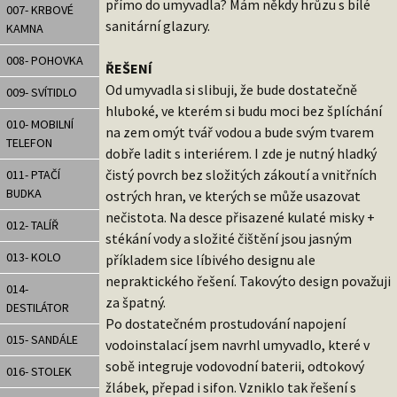
přímo do umyvadla? Mám někdy hrůzu s bílé
007- KRBOVÉ
sanitární glazury.
KAMNA
008- POHOVKA
ŘEŠENÍ
Od umyvadla si slibuji, že bude dostatečně
009- SVÍTIDLO
hluboké, ve kterém si budu moci bez šplíchání
010- MOBILNÍ
na zem omýt tvář vodou a bude svým tvarem
TELEFON
dobře ladit s interiérem. I zde je nutný hladký
čistý povrch bez složitých zákoutí a vnitřních
011- PTAČÍ
BUDKA
ostrých hran, ve kterých se může usazovat
nečistota. Na desce přisazené kulaté misky +
012- TALÍŘ
stékání vody a složité čištění jsou jasným
013- KOLO
příkladem sice líbivého designu ale
nepraktického řešení. Takovýto design považuji
014-
za špatný.
DESTILÁTOR
Po dostatečném prostudování napojení
015- SANDÁLE
vodoinstalací jsem navrhl umyvadlo, které v
sobě integruje vodovodní baterii, odtokový
016- STOLEK
žlábek, přepad i sifon. Vzniklo tak řešení s