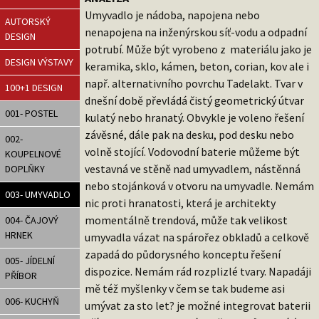
Umyvadlo je nádoba, napojena nebo
AUTORSKÝ
nenapojena na inženýrskou síť-vodu a odpadní
DESIGN
potrubí. Může být vyrobeno z materiálu jako je
DESIGN VÝSTAVY
keramika, sklo, kámen, beton, corian, kov ale i
např. alternativního povrchu Tadelakt. Tvar v
100+1 DESIGN
dnešní době převládá čistý geometrický útvar
001- POSTEL
kulatý nebo hranatý. Obvykle je voleno řešení
závěsné, dále pak na desku, pod desku nebo
002-
volně stojící. Vodovodní baterie můžeme být
KOUPELNOVÉ
vestavná ve stěně nad umyvadlem, nástěnná
DOPLŇKY
nebo stojánková v otvoru na umyvadle. Nemám
003- UMYVADLO
nic proti hranatosti, která je architekty
momentálně trendová, může tak velikost
004- ČAJOVÝ
HRNEK
umyvadla vázat na spárořez obkladů a celkově
zapadá do půdorysného konceptu řešení
005- JÍDELNÍ
dispozice. Nemám rád rozplizlé tvary. Napadáji
PŘÍBOR
mě též myšlenky v čem se tak budeme asi
006- KUCHYŇ
umývat za sto let? je možné integrovat baterii