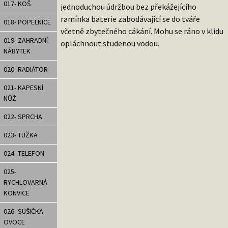
017- KOŠ
jednoduchou údržbou bez překážejícího
ramínka baterie zabodávající se do tváře
018- POPELNICE
včetně zbytečného cákání. Mohu se ráno v klidu
019- ZAHRADNÍ
opláchnout studenou vodou.
NÁBYTEK
020- RADIÁTOR
021- KAPESNÍ
NŮŽ
022- SPRCHA
023- TUŽKA
024- TELEFON
025-
RYCHLOVARNÁ
KONVICE
026- SUŠIČKA
OVOCE