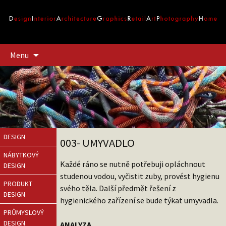
Přejít
Menu
k
obsahu
webu
DESIGN
003- UMYVADLO
NÁBYTKOVÝ
Každé ráno se nutně potřebuji opláchnout
DESIGN
studenou vodou, vyčistit zuby, provést hygienu
PRODUKT
svého těla. Další předmět řešení z
DESIGN
hygienického zařízení se bude týkat umyvadla.
PRŮMYSLOVÝ
DESIGN
ANALYZA