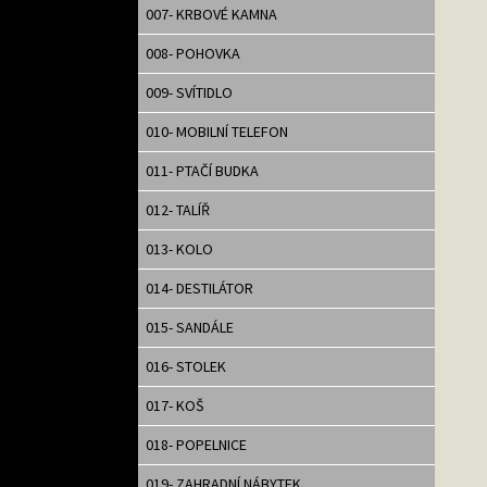
007- KRBOVÉ KAMNA
008- POHOVKA
009- SVÍTIDLO
010- MOBILNÍ TELEFON
011- PTAČÍ BUDKA
012- TALÍŘ
013- KOLO
014- DESTILÁTOR
015- SANDÁLE
016- STOLEK
017- KOŠ
018- POPELNICE
019- ZAHRADNÍ NÁBYTEK