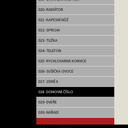
020- RADIÁTOR
021- KAPESNÍ NŮŽ
022- SPRCHA
023- TUŽKA
024- TELEFON
025- RYCHLOVARNÁ KONVICE
026- SUŠIČKA OVOCE
027- ZEMĚ II
028- DOMOVNÍ ČÍSLO
029- DVEŘE
030- NÁŘADÍ