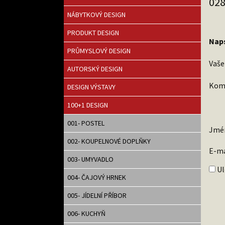
02
NÁBYTKOVÝ DESIGN
PRODUKT DESIGN
Nap
PRŮMYSLOVÝ DESIGN
Vaše
AUTORSKÝ DESIGN
Kom
DESIGN VÝSTAVY
100+1 DESIGN
001- POSTEL
Jmé
002- KOUPELNOVÉ DOPLŇKY
E-m
003- UMYVADLO
Ul
004- ČAJOVÝ HRNEK
005- JÍDELNÍ PŘÍBOR
006- KUCHYŇ