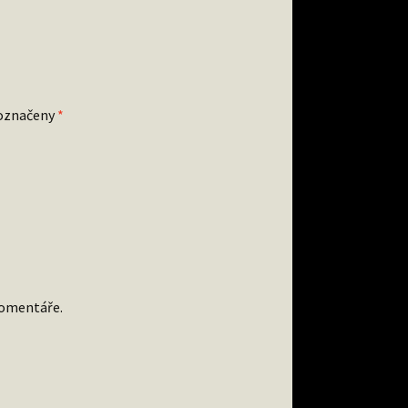
 označeny
*
komentáře.