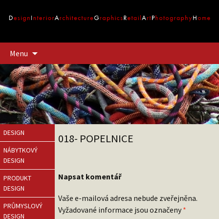
Přejít
Menu
k
obsahu
webu
DESIGN
018- POPELNICE
NÁBYTKOVÝ
DESIGN
Napsat komentář
PRODUKT
DESIGN
Vaše e-mailová adresa nebude zveřejněna.
PRŮMYSLOVÝ
Vyžadované informace jsou označeny
*
DESIGN