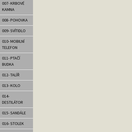
007- KRBOVÉ
KAMNA
008- POHOVKA
009- SVÍTIDLO
010- MOBILNÍ
TELEFON
011- PTAČÍ
BUDKA
012- TALÍŘ
013- KOLO
014-
DESTILÁTOR
015- SANDÁLE
016- STOLEK