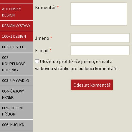
Komentář
*
AUTORSKÝ
DESIGN
DESIGN VÝSTAVY
100+1 DESIGN
Jméno
*
001- POSTEL
E-mail
*
002-
Uložit do prohlížeče jméno, e-mail a
KOUPELNOVÉ
webovou stránku pro budoucí komentáře.
DOPLŇKY
003- UMYVADLO
004- ČAJOVÝ
HRNEK
005- JÍDELNÍ
PŘÍBOR
006- KUCHYŇ