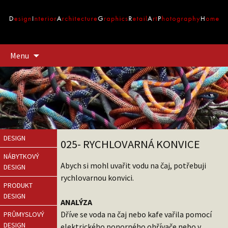
Přejít
Menu
k
obsahu
webu
DESIGN
025- RYCHLOVARNÁ KONVICE
NÁBYTKOVÝ
Abych si mohl uvařit vodu na čaj, potřebuji
DESIGN
rychlovarnou konvici.
PRODUKT
DESIGN
ANALÝZA
Dříve se voda na čaj nebo kafe vařila pomocí
PRŮMYSLOVÝ
DESIGN
elektrického ponorného ohřívače nebo v