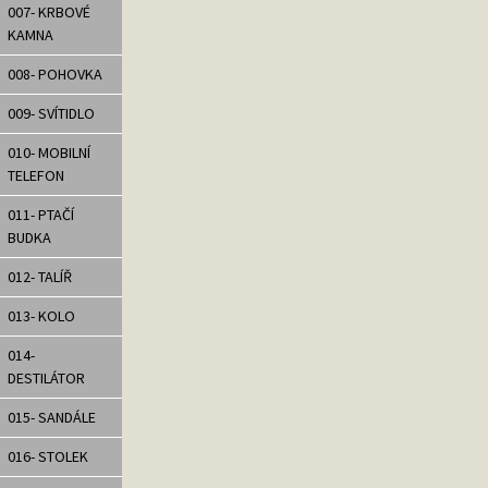
007- KRBOVÉ
KAMNA
008- POHOVKA
009- SVÍTIDLO
010- MOBILNÍ
TELEFON
011- PTAČÍ
BUDKA
012- TALÍŘ
013- KOLO
014-
DESTILÁTOR
015- SANDÁLE
016- STOLEK