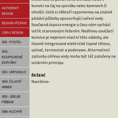
konvici na čaj na sporáku nebo kamnech či
AUTORSKÝ
ohništi Jistě si někteří vzpomenou na známé
DESIGN
pískání píšťalky upozorňující vaření vody.
DESIGN VÝSTAVY
Současná úspora energie a času nám vychází
vstříc staronovým řešením. Nedílnou součástí
100+1 DESIGN
konvice je nejenom vlastní tělo nádoby, ale
001- POSTEL
hlavně integrované elektrické topné těleso,
spínač, termostat a podstavec. Alternativní
002-
způsoby ohřevu vody mohu být též založeny na
KOUPELNOVÉ
solárním principu.
DOPLŇKY
003- UMYVADLO
ŘEŠENÍ
Navrženo-
004- ČAJOVÝ
HRNEK
005- JÍDELNÍ
PŘÍBOR
006- KUCHYŇ