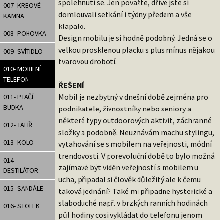
spolehnutí se. Jen považte, dříve jste si
007- KRBOVÉ
domlouvali setkání i týdny předem a vše
KAMNA
klapalo.
008- POHOVKA
Design mobilu je si hodně podobný. Jedná se o
velkou prosklenou placku s plus mínus nějakou
009- SVÍTIDLO
tvarovou drobotí.
010- MOBILNÍ
TELEFON
ŘEŠENÍ
Mobil je nezbytný v dnešní době zejména pro
011- PTAČÍ
BUDKA
podnikatele, živnostníky nebo seniory a
některé typy outdoorových aktivit, záchranné
012- TALÍŘ
složky a podobně. Neuznávám machu stylingu,
013- KOLO
vytahování se s mobilem na veřejnosti, módní
trendovosti. V porevoluční době to bylo možná
014-
zajímavé být viděn veřejností s mobilem u
DESTILÁTOR
ucha, připadal si člověk důležitý ale k čemu
015- SANDÁLE
taková jednání? Také mi připadne hysterické a
slaboduché např. v brzkých ranních hodinách
016- STOLEK
půl hodiny cosi vykládat do telefonu jenom