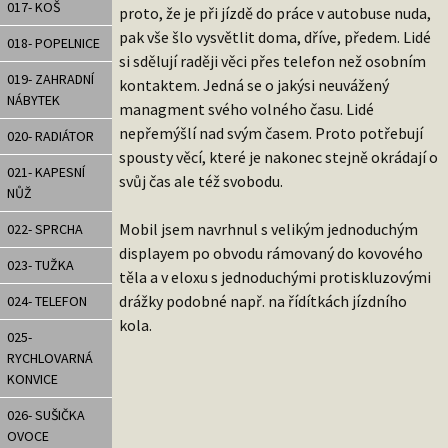
017- KOŠ
proto, že je při jízdě do práce v autobuse nuda,
pak vše šlo vysvětlit doma, dříve, předem. Lidé
018- POPELNICE
si sdělují raději věci přes telefon než osobním
019- ZAHRADNÍ
kontaktem. Jedná se o jakýsi neuvážený
NÁBYTEK
managment svého volného času. Lidé
nepřemýšlí nad svým časem. Proto potřebují
020- RADIÁTOR
spousty věcí, které je nakonec stejně okrádají o
021- KAPESNÍ
svůj čas ale též svobodu.
NŮŽ
Mobil jsem navrhnul s velikým jednoduchým
022- SPRCHA
displayem po obvodu rámovaný do kovového
023- TUŽKA
těla a v eloxu s jednoduchými protiskluzovými
drážky podobné např. na řídítkách jízdního
024- TELEFON
kola.
025-
RYCHLOVARNÁ
KONVICE
026- SUŠIČKA
OVOCE