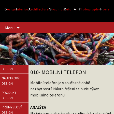
Přejít
Menu
k
obsahu
webu
DESIGN
010- MOBILNÍ TELEFON
NÁBYTKOVÝ
Mobilní telefon je v současné době
DESIGN
nezbytností. Návrh řešení se bude týkat
PRODUKT
mobilního telefonu.
DESIGN
ANALÝZA
PRŮMYSLOVÝ
DESIGN
Na jaře jsem při návratu z rodinných oslav před