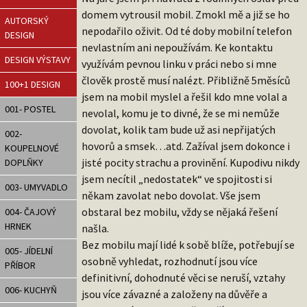
domem vytrousil mobil. Zmokl mě a již se ho
AUTORSKÝ
nepodařilo oživit. Od té doby mobilní telefon
DESIGN
nevlastním ani nepoužívám. Ke kontaktu
DESIGN VÝSTAVY
využívám pevnou linku v práci nebo si mne
člověk prostě musí nalézt. Přibližně 5měsíců
100+1 DESIGN
jsem na mobil myslel a řešil kdo mne volal a
001- POSTEL
nevolal, komu je to divné, že se mi nemůže
dovolat, kolik tam bude už asi nepřijatých
002-
hovorů a smsek…atd. Zažíval jsem dokonce i
KOUPELNOVÉ
jisté pocity strachu a provinění. Kupodivu nikdy
DOPLŇKY
jsem necítil „nedostatek“ ve spojitosti si
003- UMYVADLO
někam zavolat nebo dovolat. Vše jsem
obstaral bez mobilu, vždy se nějaká řešení
004- ČAJOVÝ
HRNEK
našla.
Bez mobilu mají lidé k sobě blíže, potřebují se
005- JÍDELNÍ
osobně vyhledat, rozhodnutí jsou více
PŘÍBOR
definitivní, dohodnuté věci se neruší, vztahy
006- KUCHYŇ
jsou více závazné a založeny na důvěře a